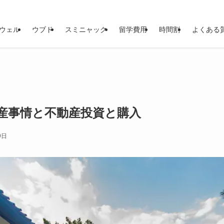
ウェル
ウブド
スミニャック
留学費用
時間割
よくある
産事情と不動産投資と購入
9日